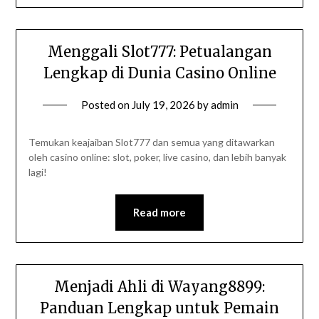
Menggali Slot777: Petualangan
Lengkap di Dunia Casino Online
Posted on
July 19, 2026
by
admin
Temukan keajaiban Slot777 dan semua yang ditawarkan
oleh casino online: slot, poker, live casino, dan lebih banyak
lagi!
Read more
Menjadi Ahli di Wayang8899:
Panduan Lengkap untuk Pemain