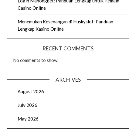
Login Mahongbet: Panduan Lengkap untuk Pemain
Casino Online
Menemukan Kesenangan di Huskyslot: Panduan
Lengkap Kasino Online
RECENT COMMENTS
No comments to show.
ARCHIVES
August 2026
July 2026
May 2026