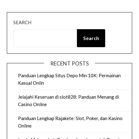
SEARCH
Search
RECENT POSTS
Panduan Lengkap Situs Depo Min 10K: Permainan
Kasual Onlin
Jelajahi Keseruan di slot828: Panduan Menang di
Casino Online
Panduan Lengkap Rajakete: Slot, Poker, dan Kasino
Online