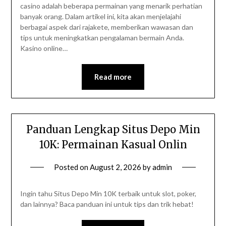
casino adalah beberapa permainan yang menarik perhatian
banyak orang. Dalam artikel ini, kita akan menjelajahi
berbagai aspek dari rajakete, memberikan wawasan dan
tips untuk meningkatkan pengalaman bermain Anda.
Kasino online…
Read more
Panduan Lengkap Situs Depo Min
10K: Permainan Kasual Onlin
Posted on
August 2, 2026
by
admin
Ingin tahu Situs Depo Min 10K terbaik untuk slot, poker,
dan lainnya? Baca panduan ini untuk tips dan trik hebat!