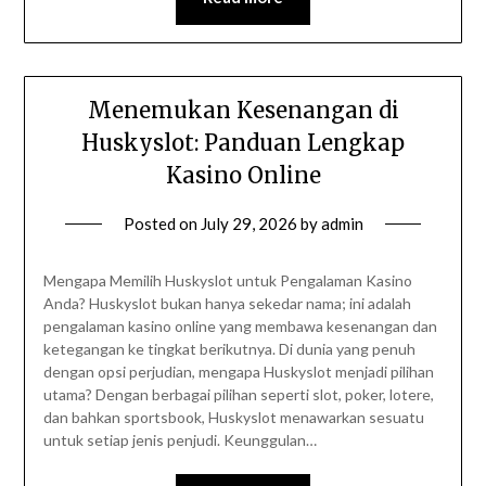
Menemukan Kesenangan di
Huskyslot: Panduan Lengkap
Kasino Online
Posted on
July 29, 2026
by
admin
Mengapa Memilih Huskyslot untuk Pengalaman Kasino
Anda? Huskyslot bukan hanya sekedar nama; ini adalah
pengalaman kasino online yang membawa kesenangan dan
ketegangan ke tingkat berikutnya. Di dunia yang penuh
dengan opsi perjudian, mengapa Huskyslot menjadi pilihan
utama? Dengan berbagai pilihan seperti slot, poker, lotere,
dan bahkan sportsbook, Huskyslot menawarkan sesuatu
untuk setiap jenis penjudi. Keunggulan…