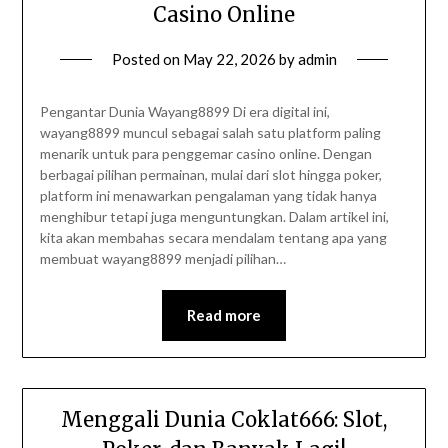
Casino Online
Posted on
May 22, 2026
by
admin
Pengantar Dunia Wayang8899 Di era digital ini,
wayang8899 muncul sebagai salah satu platform paling
menarik untuk para penggemar casino online. Dengan
berbagai pilihan permainan, mulai dari slot hingga poker,
platform ini menawarkan pengalaman yang tidak hanya
menghibur tetapi juga menguntungkan. Dalam artikel ini,
kita akan membahas secara mendalam tentang apa yang
membuat wayang8899 menjadi pilihan…
Read more
Menggali Dunia Coklat666: Slot,