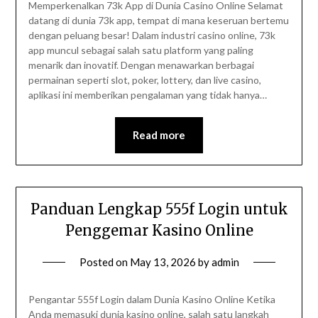
Memperkenalkan 73k App di Dunia Casino Online Selamat
datang di dunia 73k app, tempat di mana keseruan bertemu
dengan peluang besar! Dalam industri casino online, 73k
app muncul sebagai salah satu platform yang paling
menarik dan inovatif. Dengan menawarkan berbagai
permainan seperti slot, poker, lottery, dan live casino,
aplikasi ini memberikan pengalaman yang tidak hanya…
Read more
Panduan Lengkap 555f Login untuk
Penggemar Kasino Online
Posted on
May 13, 2026
by
admin
Pengantar 555f Login dalam Dunia Kasino Online Ketika
Anda memasuki dunia kasino online, salah satu langkah