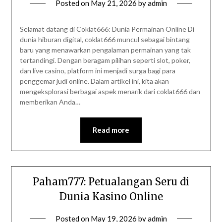
Posted on
May 21, 2026
by
admin
Selamat datang di Coklat666: Dunia Permainan Online Di
dunia hiburan digital, coklat666 muncul sebagai bintang
baru yang menawarkan pengalaman permainan yang tak
tertandingi. Dengan beragam pilihan seperti slot, poker,
dan live casino, platform ini menjadi surga bagi para
penggemar judi online. Dalam artikel ini, kita akan
mengeksplorasi berbagai aspek menarik dari coklat666 dan
memberikan Anda…
Read more
Paham777: Petualangan Seru di
Dunia Kasino Online
Posted on
May 19, 2026
by
admin