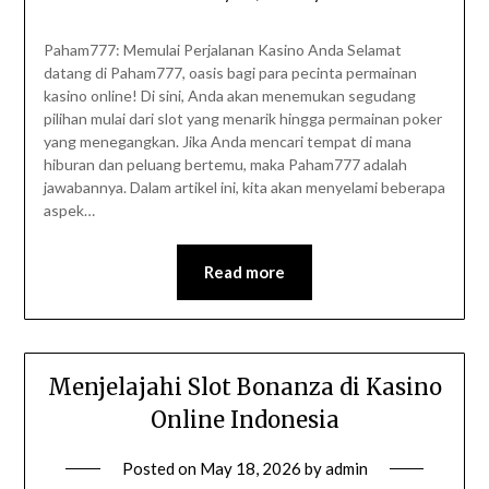
Paham777: Memulai Perjalanan Kasino Anda Selamat
datang di Paham777, oasis bagi para pecinta permainan
kasino online! Di sini, Anda akan menemukan segudang
pilihan mulai dari slot yang menarik hingga permainan poker
yang menegangkan. Jika Anda mencari tempat di mana
hiburan dan peluang bertemu, maka Paham777 adalah
jawabannya. Dalam artikel ini, kita akan menyelami beberapa
aspek…
Read more
Menjelajahi Slot Bonanza di Kasino
Online Indonesia
Posted on
May 18, 2026
by
admin