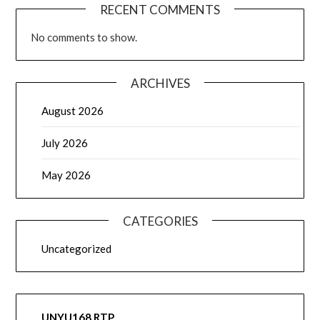
RECENT COMMENTS
No comments to show.
ARCHIVES
August 2026
July 2026
May 2026
CATEGORIES
Uncategorized
UNYU168 RTP