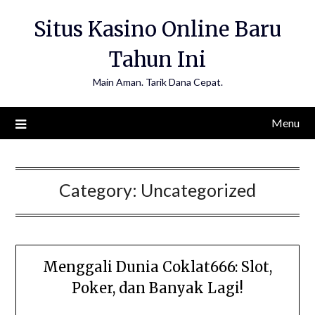
Skip
Situs Kasino Online Baru
to
content
Tahun Ini
Main Aman. Tarik Dana Cepat.
Menu
Category:
Uncategorized
Menggali Dunia Coklat666: Slot,
Poker, dan Banyak Lagi!