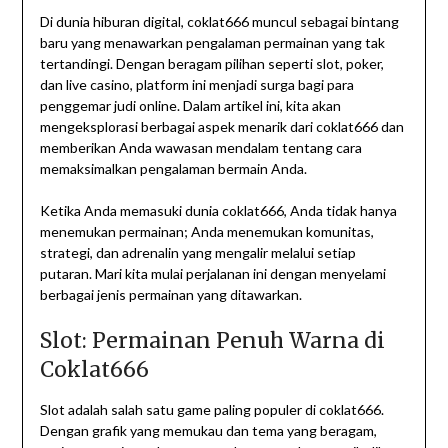
Di dunia hiburan digital, coklat666 muncul sebagai bintang
baru yang menawarkan pengalaman permainan yang tak
tertandingi. Dengan beragam pilihan seperti slot, poker,
dan live casino, platform ini menjadi surga bagi para
penggemar judi online. Dalam artikel ini, kita akan
mengeksplorasi berbagai aspek menarik dari coklat666 dan
memberikan Anda wawasan mendalam tentang cara
memaksimalkan pengalaman bermain Anda.
Ketika Anda memasuki dunia coklat666, Anda tidak hanya
menemukan permainan; Anda menemukan komunitas,
strategi, dan adrenalin yang mengalir melalui setiap
putaran. Mari kita mulai perjalanan ini dengan menyelami
berbagai jenis permainan yang ditawarkan.
Slot: Permainan Penuh Warna di
Coklat666
Slot adalah salah satu game paling populer di coklat666.
Dengan grafik yang memukau dan tema yang beragam,