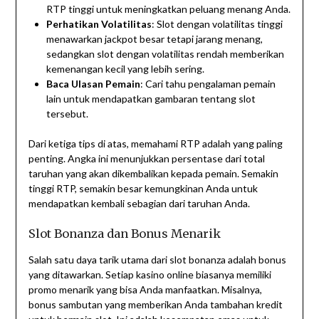
RTP tinggi untuk meningkatkan peluang menang Anda.
Perhatikan Volatilitas
: Slot dengan volatilitas tinggi
menawarkan jackpot besar tetapi jarang menang,
sedangkan slot dengan volatilitas rendah memberikan
kemenangan kecil yang lebih sering.
Baca Ulasan Pemain
: Cari tahu pengalaman pemain
lain untuk mendapatkan gambaran tentang slot
tersebut.
Dari ketiga tips di atas, memahami RTP adalah yang paling
penting. Angka ini menunjukkan persentase dari total
taruhan yang akan dikembalikan kepada pemain. Semakin
tinggi RTP, semakin besar kemungkinan Anda untuk
mendapatkan kembali sebagian dari taruhan Anda.
Slot Bonanza dan Bonus Menarik
Salah satu daya tarik utama dari slot bonanza adalah bonus
yang ditawarkan. Setiap kasino online biasanya memiliki
promo menarik yang bisa Anda manfaatkan. Misalnya,
bonus sambutan yang memberikan Anda tambahan kredit