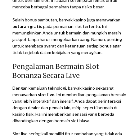
untuk bermain slot. Ini adalah kesempatan emas untuk
mencoba berbagai permainan tanpa risiko besar.
Selain bonus sambutan, banyak kasino juga menawarkan
putaran gratis
pada permainan slot tertentu. Ini
memungkinkan Anda untuk bermain dan mungkin meraih
jackpot tanpa harus mengeluarkan uang. Namun, penting
untuk membaca syarat dan ketentuan setiap bonus agar
tidak terjebak dalam kebijakan yang merugikan.
Pengalaman Bermain Slot
Bonanza Secara Live
Dengan kemajuan teknologi, banyak kasino sekarang
menawarkan
slot live
. Ini memberikan pengalaman bermain
yang lebih interaktif dan imersif. Anda dapat berinteraksi
dengan dealer dan pemain lain, mirip seperti bermain di
kasino fisik. Hal ini memberikan sensasi yang berbeda
dibandingkan dengan bermain slot biasa.
Slot live sering kali memiliki fitur tambahan yang tidak ada