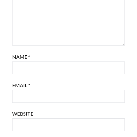
NAME
*
EMAIL
*
WEBSITE