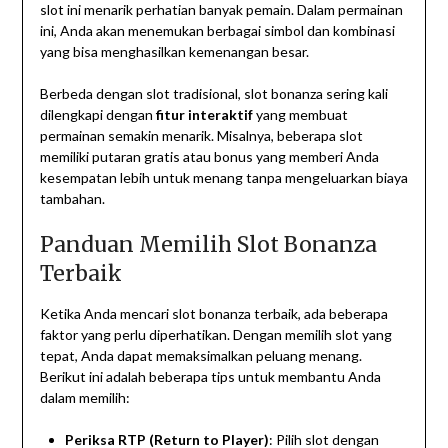
slot ini menarik perhatian banyak pemain. Dalam permainan
ini, Anda akan menemukan berbagai simbol dan kombinasi
yang bisa menghasilkan kemenangan besar.
Berbeda dengan slot tradisional, slot bonanza sering kali
dilengkapi dengan
fitur interaktif
yang membuat
permainan semakin menarik. Misalnya, beberapa slot
memiliki putaran gratis atau bonus yang memberi Anda
kesempatan lebih untuk menang tanpa mengeluarkan biaya
tambahan.
Panduan Memilih Slot Bonanza
Terbaik
Ketika Anda mencari slot bonanza terbaik, ada beberapa
faktor yang perlu diperhatikan. Dengan memilih slot yang
tepat, Anda dapat memaksimalkan peluang menang.
Berikut ini adalah beberapa tips untuk membantu Anda
dalam memilih:
Periksa RTP (Return to Player)
: Pilih slot dengan