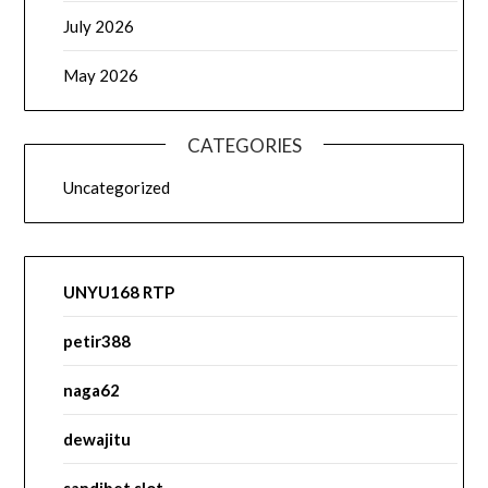
July 2026
May 2026
CATEGORIES
Uncategorized
UNYU168 RTP
petir388
naga62
dewajitu
sandibet slot